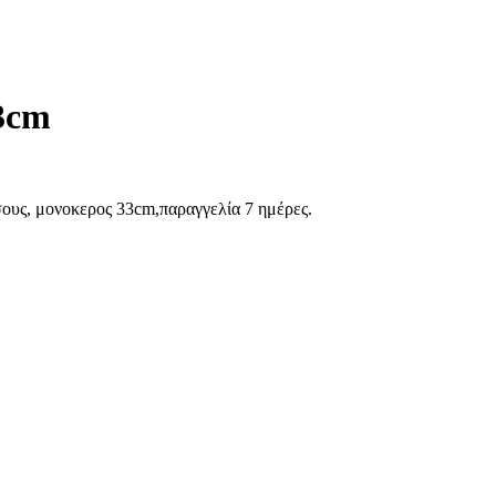
3cm
σους, μονοκερος 33cm,παραγγελία 7 ημέρες.