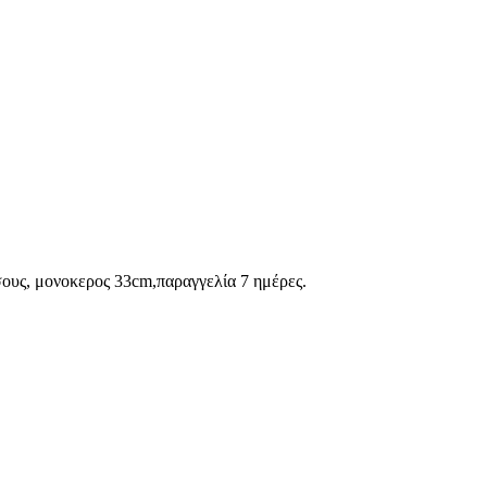
σους, μονοκερος 33cm,παραγγελία 7 ημέρες.