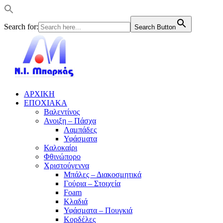
Search for:
Search Button
ΑΡΧΙΚΗ
ΕΠΟΧΙΑΚΑ
Βαλεντίνος
Ανοιξη – Πάσχα
Λαμπάδες
Υφάσματα
Καλοκαίρι
Φθινώπορο
Χριστούγεννα
Μπάλες – Διακοσμητικά
Γούρια – Στοιχεία
Foam
Κλαδιά
Υφάσματα – Πουγκιά
Κορδέλες