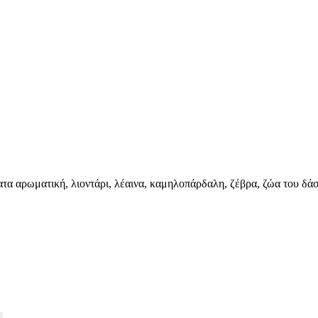
α αρωματική, λιοντάρι, λέαινα, καμηλοπάρδαλη, ζέβρα, ζώα του δά