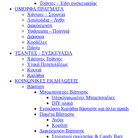
Τσάντες – Είδη συσκευασίας
ΟΜΟΡΦΑ ΠΡΑΓΜΑΤΑ
Χάντρες – Στοιχεία
Λουλούδια – Άνθη
Διακόσμηση
Υφάσματα – Πουγγιά
Διάφορα
Κορδέλες
Πάρτυ
ΤΣΑΝΤΕΣ – ΣΥΣΚΕΥΑΣΙΑ
Χάρτινες Τσάντες
Υλικά Περιτυλίξεως
Κουτιά
Καλάθια
ΚΟΙΝΩΝΙΚΕΣ ΕΚΔΗΛΩΣΕΙΣ
Βάφτιση
Μπομπονιέρες Βάπτισης
Ολοκληρωμένες Μπομπονιέρες
DIY υλικά
Ενοικίαση Καλάθια βάφτισης και άλλα stands
Πακέτα Βάπτισης
Αγόρι
Κορίτσι
Διακόσμηση Βάπτισης
Στολισμοί εκκλησίας & Candy Bars