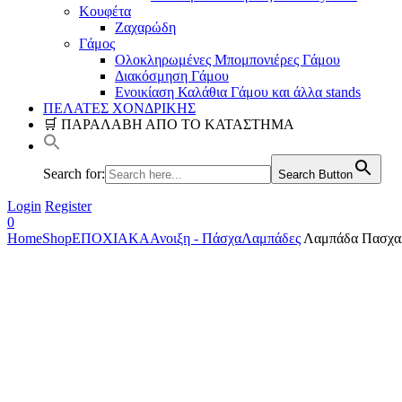
Κουφέτα
Ζαχαρώδη
Γάμος
Ολοκληρωμένες Μπομπονιέρες Γάμου
Διακόσμηση Γάμου
Ενοικίαση Καλάθια Γάμου και άλλα stands
ΠΕΛΑΤΕΣ ΧΟΝΔΡΙΚΗΣ
🛒 ΠΑΡΑΛΑΒΗ ΑΠΟ ΤΟ ΚΑΤΑΣΤΗΜΑ
Search for:
Search Button
Login
Register
0
Home
Shop
ΕΠΟΧΙΑΚΑ
Ανοιξη - Πάσχα
Λαμπάδες
Λαμπάδα Πασχαλι