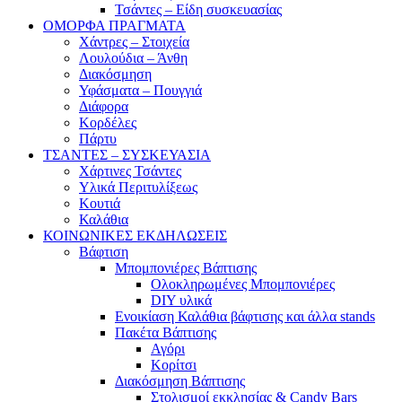
Τσάντες – Είδη συσκευασίας
ΟΜΟΡΦΑ ΠΡΑΓΜΑΤΑ
Χάντρες – Στοιχεία
Λουλούδια – Άνθη
Διακόσμηση
Υφάσματα – Πουγγιά
Διάφορα
Κορδέλες
Πάρτυ
ΤΣΑΝΤΕΣ – ΣΥΣΚΕΥΑΣΙΑ
Χάρτινες Τσάντες
Υλικά Περιτυλίξεως
Κουτιά
Καλάθια
ΚΟΙΝΩΝΙΚΕΣ ΕΚΔΗΛΩΣΕΙΣ
Βάφτιση
Μπομπονιέρες Βάπτισης
Ολοκληρωμένες Μπομπονιέρες
DIY υλικά
Ενοικίαση Καλάθια βάφτισης και άλλα stands
Πακέτα Βάπτισης
Αγόρι
Κορίτσι
Διακόσμηση Βάπτισης
Στολισμοί εκκλησίας & Candy Bars