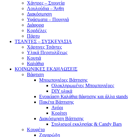
Χάντρες – Στοιχεία
Λουλούδια – Άνθη
Διακόσμηση
Υφάσματα – Πουγγιά
Διάφορα
Κορδέλες
Πάρτυ
ΤΣΑΝΤΕΣ – ΣΥΣΚΕΥΑΣΙΑ
Χάρτινες Τσάντες
Υλικά Περιτυλίξεως
Κουτιά
Καλάθια
ΚΟΙΝΩΝΙΚΕΣ ΕΚΔΗΛΩΣΕΙΣ
Βάφτιση
Μπομπονιέρες Βάπτισης
Ολοκληρωμένες Μπομπονιέρες
DIY υλικά
Ενοικίαση Καλάθια βάφτισης και άλλα stands
Πακέτα Βάπτισης
Αγόρι
Κορίτσι
Διακόσμηση Βάπτισης
Στολισμοί εκκλησίας & Candy Bars
Κουφέτα
Ζαχαρώδη