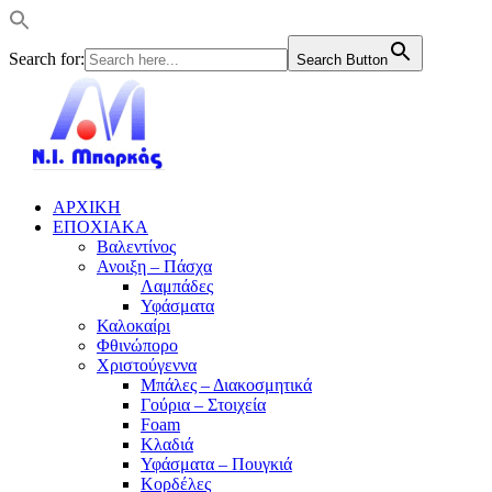
Search for:
Search Button
ΑΡΧΙΚΗ
ΕΠΟΧΙΑΚΑ
Βαλεντίνος
Ανοιξη – Πάσχα
Λαμπάδες
Υφάσματα
Καλοκαίρι
Φθινώπορο
Χριστούγεννα
Μπάλες – Διακοσμητικά
Γούρια – Στοιχεία
Foam
Κλαδιά
Υφάσματα – Πουγκιά
Κορδέλες