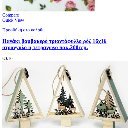
Compare
Quick View
Προσθήκη στο καλάθι
Πανάκι βαμβακερό τριαντάφυλλο ρόζ 16χ16
στρογγυλο ή τετραγωνο πακ.200τεμ.
€
0.16