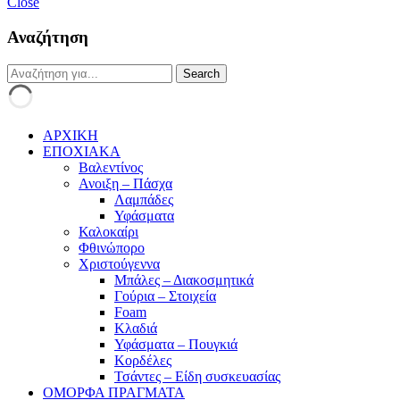
Close
Αναζήτηση
ΑΡΧΙΚΗ
ΕΠΟΧΙΑΚΑ
Βαλεντίνος
Ανοιξη – Πάσχα
Λαμπάδες
Υφάσματα
Καλοκαίρι
Φθινώπορο
Χριστούγεννα
Μπάλες – Διακοσμητικά
Γούρια – Στοιχεία
Foam
Κλαδιά
Υφάσματα – Πουγκιά
Κορδέλες
Τσάντες – Είδη συσκευασίας
ΟΜΟΡΦΑ ΠΡΑΓΜΑΤΑ