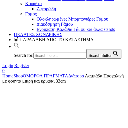
Κουφέτα
Ζαχαρώδη
Γάμος
Ολοκληρωμένες Μπομπονιέρες Γάμου
Διακόσμηση Γάμου
Ενοικίαση Καλάθια Γάμου και άλλα stands
ΠΕΛΑΤΕΣ ΧΟΝΔΡΙΚΗΣ
🛒 ΠΑΡΑΛΑΒΗ ΑΠΟ ΤΟ ΚΑΤΑΣΤΗΜΑ
Search for:
Search Button
Login
Register
0
Home
Shop
ΟΜΟΡΦΑ ΠΡΑΓΜΑΤΑ
Διάφορα
Λαμπάδα Πασχαλινή
με φούντα μικρή και κρικάκι 33cm