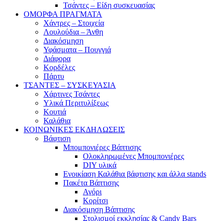
Τσάντες – Είδη συσκευασίας
ΟΜΟΡΦΑ ΠΡΑΓΜΑΤΑ
Χάντρες – Στοιχεία
Λουλούδια – Άνθη
Διακόσμηση
Υφάσματα – Πουγγιά
Διάφορα
Κορδέλες
Πάρτυ
ΤΣΑΝΤΕΣ – ΣΥΣΚΕΥΑΣΙΑ
Χάρτινες Τσάντες
Υλικά Περιτυλίξεως
Κουτιά
Καλάθια
ΚΟΙΝΩΝΙΚΕΣ ΕΚΔΗΛΩΣΕΙΣ
Βάφτιση
Μπομπονιέρες Βάπτισης
Ολοκληρωμένες Μπομπονιέρες
DIY υλικά
Ενοικίαση Καλάθια βάφτισης και άλλα stands
Πακέτα Βάπτισης
Αγόρι
Κορίτσι
Διακόσμηση Βάπτισης
Στολισμοί εκκλησίας & Candy Bars