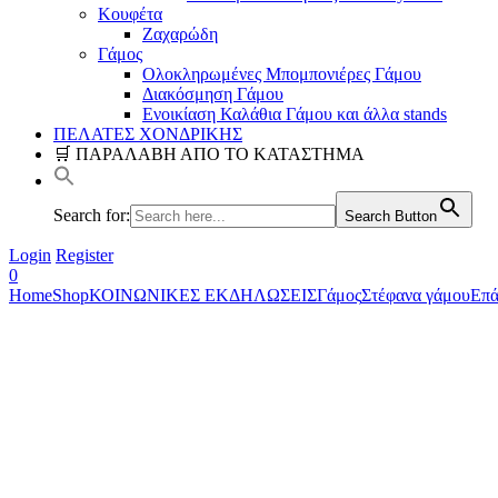
Κουφέτα
Ζαχαρώδη
Γάμος
Ολοκληρωμένες Μπομπονιέρες Γάμου
Διακόσμηση Γάμου
Ενοικίαση Καλάθια Γάμου και άλλα stands
ΠΕΛΑΤΕΣ ΧΟΝΔΡΙΚΗΣ
🛒 ΠΑΡΑΛΑΒΗ ΑΠΟ ΤΟ ΚΑΤΑΣΤΗΜΑ
Search for:
Search Button
Login
Register
0
Home
Shop
ΚΟΙΝΩΝΙΚΕΣ ΕΚΔΗΛΩΣΕΙΣ
Γάμος
Στέφανα γάμου
Επά