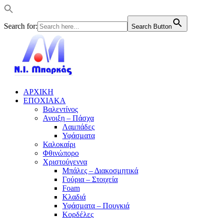
Search for:
Search Button
ΑΡΧΙΚΗ
ΕΠΟΧΙΑΚΑ
Βαλεντίνος
Ανοιξη – Πάσχα
Λαμπάδες
Υφάσματα
Καλοκαίρι
Φθινώπορο
Χριστούγεννα
Μπάλες – Διακοσμητικά
Γούρια – Στοιχεία
Foam
Κλαδιά
Υφάσματα – Πουγκιά
Κορδέλες