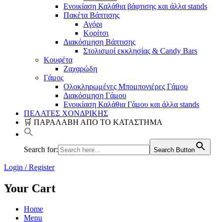
Ενοικίαση Καλάθια βάφτισης και άλλα stands
Πακέτα Βάπτισης
Αγόρι
Κορίτσι
Διακόσμηση Βάπτισης
Στολισμοί εκκλησίας & Candy Bars
Κουφέτα
Ζαχαρώδη
Γάμος
Ολοκληρωμένες Μπομπονιέρες Γάμου
Διακόσμηση Γάμου
Ενοικίαση Καλάθια Γάμου και άλλα stands
ΠΕΛΑΤΕΣ ΧΟΝΔΡΙΚΗΣ
🛒 ΠΑΡΑΛΑΒΗ ΑΠΟ ΤΟ ΚΑΤΑΣΤΗΜΑ
Search for:
Search Button
Login / Register
Your Cart
Home
Menu