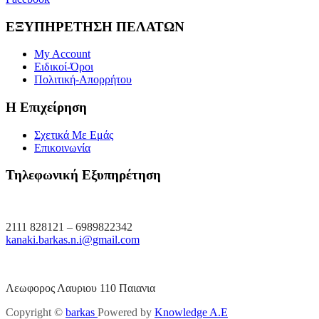
ΕΞΥΠΗΡΕΤΗΣΗ ΠΕΛΑΤΩΝ
My Account
Ειδικοί-Όροι
Πολιτική-Απορρήτου
Η Επιχείρηση
Σχετικά Με Εμάς
Επικοινωνία
Τηλεφωνική Εξυπηρέτηση
2111 828121 – 6989822342
kanaki.barkas.n.i@gmail.com
Λεωφορος Λαυριου 110 Παιανια
Copyright ©
barkas
Powered by
Knowledge A.E