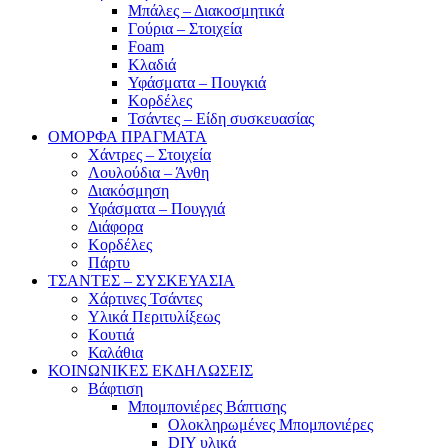
Μπάλες – Διακοσμητικά
Γούρια – Στοιχεία
Foam
Κλαδιά
Υφάσματα – Πουγκιά
Κορδέλες
Τσάντες – Είδη συσκευασίας
ΟΜΟΡΦΑ ΠΡΑΓΜΑΤΑ
Χάντρες – Στοιχεία
Λουλούδια – Άνθη
Διακόσμηση
Υφάσματα – Πουγγιά
Διάφορα
Κορδέλες
Πάρτυ
ΤΣΑΝΤΕΣ – ΣΥΣΚΕΥΑΣΙΑ
Χάρτινες Τσάντες
Υλικά Περιτυλίξεως
Κουτιά
Καλάθια
ΚΟΙΝΩΝΙΚΕΣ ΕΚΔΗΛΩΣΕΙΣ
Βάφτιση
Μπομπονιέρες Βάπτισης
Ολοκληρωμένες Μπομπονιέρες
DIY υλικά