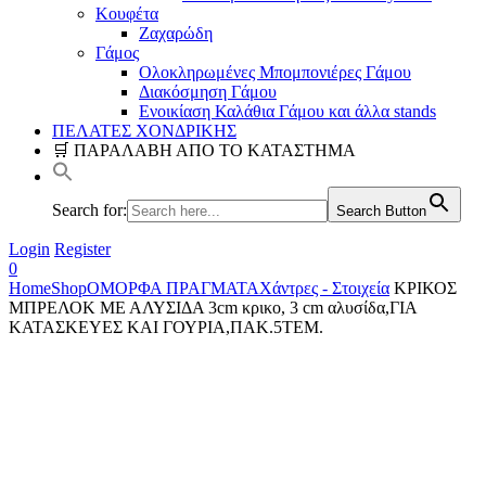
Κουφέτα
Ζαχαρώδη
Γάμος
Ολοκληρωμένες Μπομπονιέρες Γάμου
Διακόσμηση Γάμου
Ενοικίαση Καλάθια Γάμου και άλλα stands
ΠΕΛΑΤΕΣ ΧΟΝΔΡΙΚΗΣ
🛒 ΠΑΡΑΛΑΒΗ ΑΠΟ ΤΟ ΚΑΤΑΣΤΗΜΑ
Search for:
Search Button
Login
Register
0
Home
Shop
ΟΜΟΡΦΑ ΠΡΑΓΜΑΤΑ
Χάντρες - Στοιχεία
ΚΡΙΚΟΣ
ΜΠΡΕΛΟΚ ΜΕ ΑΛΥΣΙΔΑ 3cm κρικο, 3 cm αλυσίδα,ΓΙΑ
ΚΑΤΑΣΚΕΥΕΣ ΚΑΙ ΓΟΥΡΙΑ,ΠΑΚ.5ΤΕΜ.