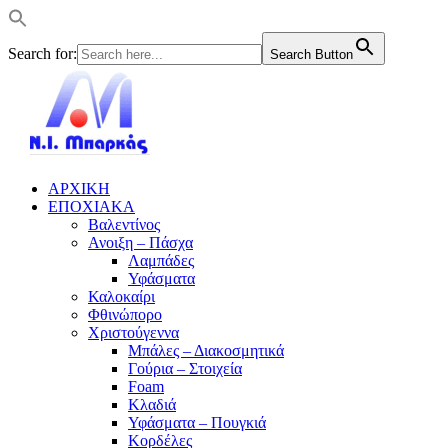
Search for:
Search Button
ΑΡΧΙΚΗ
ΕΠΟΧΙΑΚΑ
Βαλεντίνος
Ανοιξη – Πάσχα
Λαμπάδες
Υφάσματα
Καλοκαίρι
Φθινώπορο
Χριστούγεννα
Μπάλες – Διακοσμητικά
Γούρια – Στοιχεία
Foam
Κλαδιά
Υφάσματα – Πουγκιά
Κορδέλες