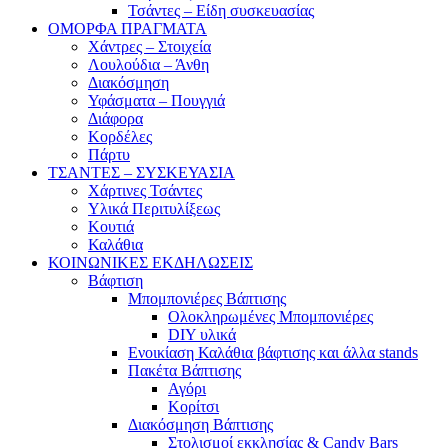
Τσάντες – Είδη συσκευασίας
ΟΜΟΡΦΑ ΠΡΑΓΜΑΤΑ
Χάντρες – Στοιχεία
Λουλούδια – Άνθη
Διακόσμηση
Υφάσματα – Πουγγιά
Διάφορα
Κορδέλες
Πάρτυ
ΤΣΑΝΤΕΣ – ΣΥΣΚΕΥΑΣΙΑ
Χάρτινες Τσάντες
Υλικά Περιτυλίξεως
Κουτιά
Καλάθια
ΚΟΙΝΩΝΙΚΕΣ ΕΚΔΗΛΩΣΕΙΣ
Βάφτιση
Μπομπονιέρες Βάπτισης
Ολοκληρωμένες Μπομπονιέρες
DIY υλικά
Ενοικίαση Καλάθια βάφτισης και άλλα stands
Πακέτα Βάπτισης
Αγόρι
Κορίτσι
Διακόσμηση Βάπτισης
Στολισμοί εκκλησίας & Candy Bars