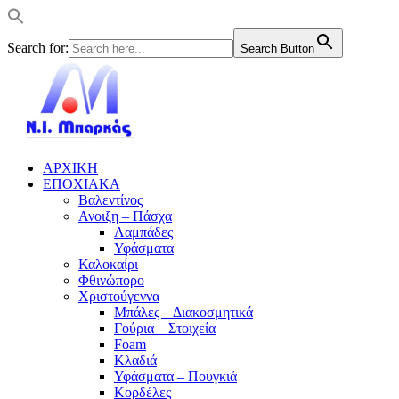
Search for:
Search Button
ΑΡΧΙΚΗ
ΕΠΟΧΙΑΚΑ
Βαλεντίνος
Ανοιξη – Πάσχα
Λαμπάδες
Υφάσματα
Καλοκαίρι
Φθινώπορο
Χριστούγεννα
Μπάλες – Διακοσμητικά
Γούρια – Στοιχεία
Foam
Κλαδιά
Υφάσματα – Πουγκιά
Κορδέλες