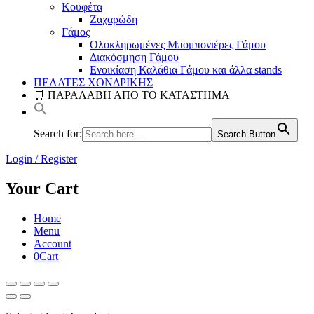
Κουφέτα
Ζαχαρώδη
Γάμος
Ολοκληρωμένες Μπομπονιέρες Γάμου
Διακόσμηση Γάμου
Ενοικίαση Καλάθια Γάμου και άλλα stands
ΠΕΛΑΤΕΣ ΧΟΝΔΡΙΚΗΣ
🛒 ΠΑΡΑΛΑΒΗ ΑΠΟ ΤΟ ΚΑΤΑΣΤΗΜΑ
Search for:
Search Button
Login / Register
Your Cart
Home
Menu
Account
0
Cart