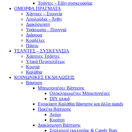
Τσάντες – Είδη συσκευασίας
ΟΜΟΡΦΑ ΠΡΑΓΜΑΤΑ
Χάντρες – Στοιχεία
Λουλούδια – Άνθη
Διακόσμηση
Υφάσματα – Πουγγιά
Διάφορα
Κορδέλες
Πάρτυ
ΤΣΑΝΤΕΣ – ΣΥΣΚΕΥΑΣΙΑ
Χάρτινες Τσάντες
Υλικά Περιτυλίξεως
Κουτιά
Καλάθια
ΚΟΙΝΩΝΙΚΕΣ ΕΚΔΗΛΩΣΕΙΣ
Βάφτιση
Μπομπονιέρες Βάπτισης
Ολοκληρωμένες Μπομπονιέρες
DIY υλικά
Ενοικίαση Καλάθια βάφτισης και άλλα stands
Πακέτα Βάπτισης
Αγόρι
Κορίτσι
Διακόσμηση Βάπτισης
Στολισμοί εκκλησίας & Candy Bars