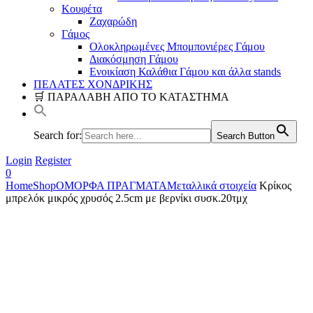
Κουφέτα
Ζαχαρώδη
Γάμος
Ολοκληρωμένες Μπομπονιέρες Γάμου
Διακόσμηση Γάμου
Ενοικίαση Καλάθια Γάμου και άλλα stands
ΠΕΛΑΤΕΣ ΧΟΝΔΡΙΚΗΣ
🛒 ΠΑΡΑΛΑΒΗ ΑΠΟ ΤΟ ΚΑΤΑΣΤΗΜΑ
Search for:
Search Button
Login
Register
0
Home
Shop
ΟΜΟΡΦΑ ΠΡΑΓΜΑΤΑ
Μεταλλικά στοιχεία
Κρίκος
μπρελόκ μικρός χρυσός 2.5cm με βερνίκι συσκ.20τμχ