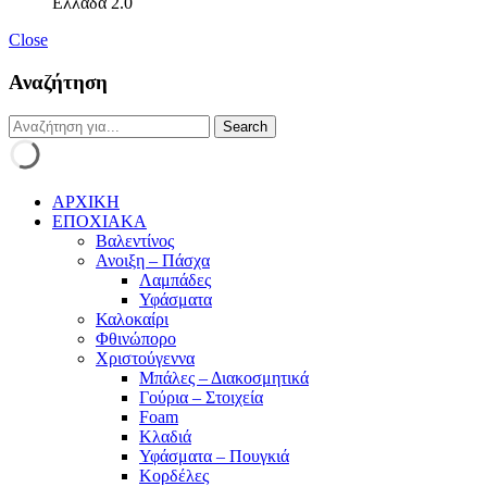
Ελλάδα 2.0
Close
Αναζήτηση
ΑΡΧΙΚΗ
ΕΠΟΧΙΑΚΑ
Βαλεντίνος
Ανοιξη – Πάσχα
Λαμπάδες
Υφάσματα
Καλοκαίρι
Φθινώπορο
Χριστούγεννα
Μπάλες – Διακοσμητικά
Γούρια – Στοιχεία
Foam
Κλαδιά
Υφάσματα – Πουγκιά
Κορδέλες