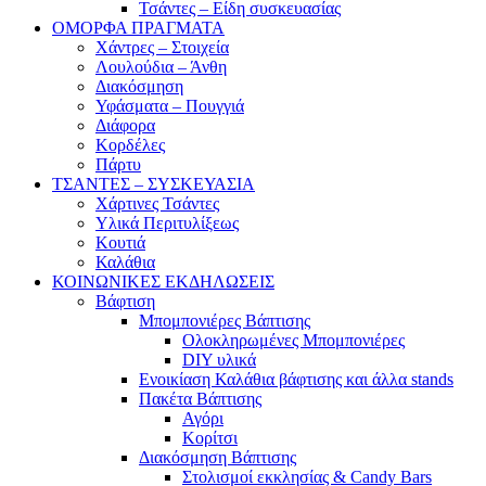
Τσάντες – Είδη συσκευασίας
ΟΜΟΡΦΑ ΠΡΑΓΜΑΤΑ
Χάντρες – Στοιχεία
Λουλούδια – Άνθη
Διακόσμηση
Υφάσματα – Πουγγιά
Διάφορα
Κορδέλες
Πάρτυ
ΤΣΑΝΤΕΣ – ΣΥΣΚΕΥΑΣΙΑ
Χάρτινες Τσάντες
Υλικά Περιτυλίξεως
Κουτιά
Καλάθια
ΚΟΙΝΩΝΙΚΕΣ ΕΚΔΗΛΩΣΕΙΣ
Βάφτιση
Μπομπονιέρες Βάπτισης
Ολοκληρωμένες Μπομπονιέρες
DIY υλικά
Ενοικίαση Καλάθια βάφτισης και άλλα stands
Πακέτα Βάπτισης
Αγόρι
Κορίτσι
Διακόσμηση Βάπτισης
Στολισμοί εκκλησίας & Candy Bars