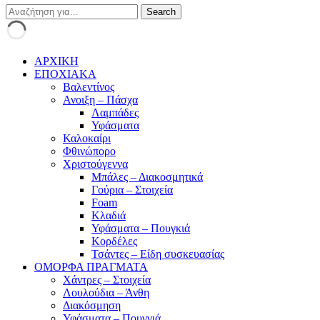
ΑΡΧΙΚΗ
ΕΠΟΧΙΑΚΑ
Βαλεντίνος
Ανοιξη – Πάσχα
Λαμπάδες
Υφάσματα
Καλοκαίρι
Φθινώπορο
Χριστούγεννα
Μπάλες – Διακοσμητικά
Γούρια – Στοιχεία
Foam
Κλαδιά
Υφάσματα – Πουγκιά
Κορδέλες
Τσάντες – Είδη συσκευασίας
ΟΜΟΡΦΑ ΠΡΑΓΜΑΤΑ
Χάντρες – Στοιχεία
Λουλούδια – Άνθη
Διακόσμηση
Υφάσματα – Πουγγιά