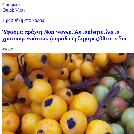
Compare
Quick View
Προσθήκη στο καλάθι
Ύφασμα αράχνη Non woven, Aυτοκίνητο.έλατο
χριστουγεννιάτικο, (παράδοση 5ημέρες)30cm x 5m
€
5.00