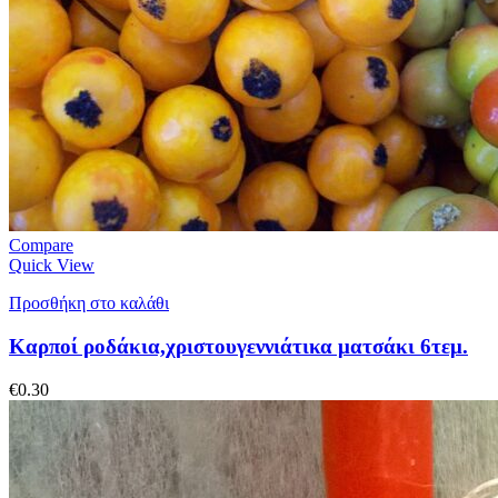
Compare
Quick View
Προσθήκη στο καλάθι
Καρποί ροδάκια,χριστουγεννιάτικα ματσάκι 6τεμ.
€
0.30