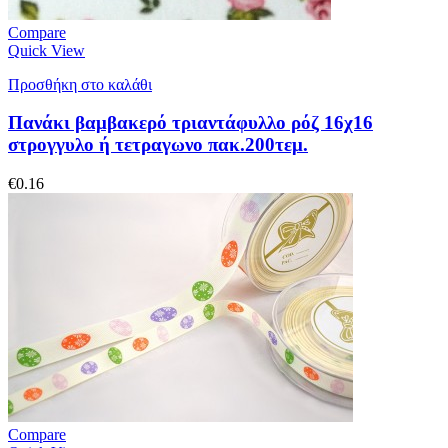
Compare
Quick View
Προσθήκη στο καλάθι
Πανάκι βαμβακερό τριαντάφυλλο ρόζ 16χ16
στρογγυλο ή τετραγωνο πακ.200τεμ.
€
0.16
Compare