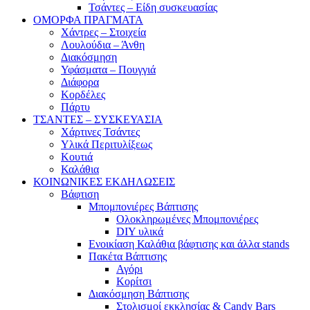
Τσάντες – Είδη συσκευασίας
ΟΜΟΡΦΑ ΠΡΑΓΜΑΤΑ
Χάντρες – Στοιχεία
Λουλούδια – Άνθη
Διακόσμηση
Υφάσματα – Πουγγιά
Διάφορα
Κορδέλες
Πάρτυ
ΤΣΑΝΤΕΣ – ΣΥΣΚΕΥΑΣΙΑ
Χάρτινες Τσάντες
Υλικά Περιτυλίξεως
Κουτιά
Καλάθια
ΚΟΙΝΩΝΙΚΕΣ ΕΚΔΗΛΩΣΕΙΣ
Βάφτιση
Μπομπονιέρες Βάπτισης
Ολοκληρωμένες Μπομπονιέρες
DIY υλικά
Ενοικίαση Καλάθια βάφτισης και άλλα stands
Πακέτα Βάπτισης
Αγόρι
Κορίτσι
Διακόσμηση Βάπτισης
Στολισμοί εκκλησίας & Candy Bars