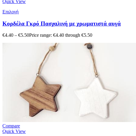
Quick View
Επιλογή
Κορδέλα Γκρό Πασχαλινή με χρωματιστά αυγά
€
4.40
–
€
5.50
Price range: €4.40 through €5.50
Compare
Quick View