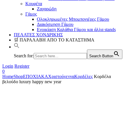
Κουφέτα
Ζαχαρώδη
Γάμος
Ολοκληρωμένες Μπομπονιέρες Γάμου
Διακόσμηση Γάμου
Ενοικίαση Καλάθια Γάμου και άλλα stands
ΠΕΛΑΤΕΣ ΧΟΝΔΡΙΚΗΣ
🛒 ΠΑΡΑΛΑΒΗ ΑΠΟ ΤΟ ΚΑΤΑΣΤΗΜΑ
Search for:
Search Button
Login
Register
0
Home
Shop
ΕΠΟΧΙΑΚΑ
Χριστούγεννα
Κορδέλες
Κορδέλα
βελούδο luxury happy new year