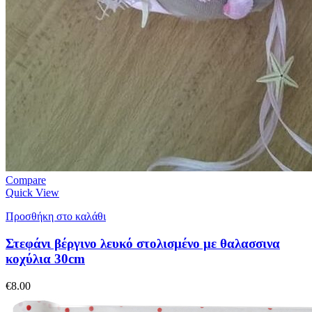
Compare
Quick View
Προσθήκη στο καλάθι
Στεφάνι βέργινο λευκό στολισμένο με θαλασσινα
κοχύλια 30cm
€
8.00