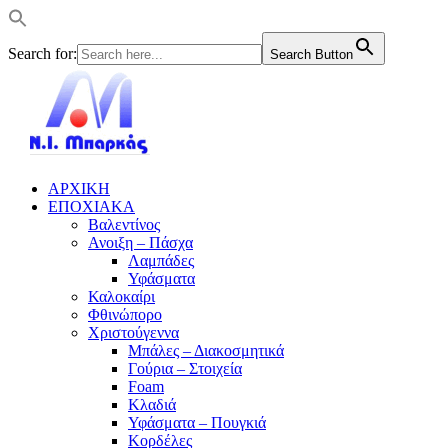
Search for:
Search Button
ΑΡΧΙΚΗ
ΕΠΟΧΙΑΚΑ
Βαλεντίνος
Ανοιξη – Πάσχα
Λαμπάδες
Υφάσματα
Καλοκαίρι
Φθινώπορο
Χριστούγεννα
Μπάλες – Διακοσμητικά
Γούρια – Στοιχεία
Foam
Κλαδιά
Υφάσματα – Πουγκιά
Κορδέλες