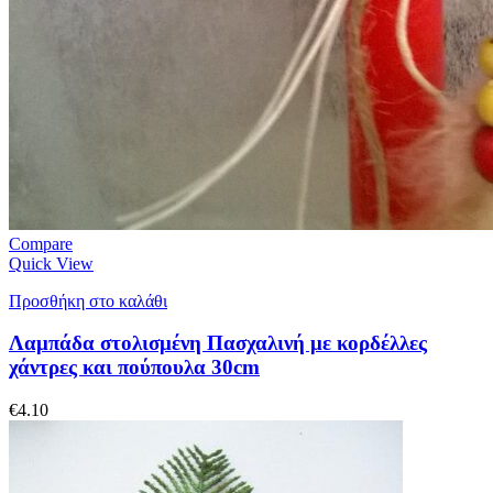
Compare
Quick View
Προσθήκη στο καλάθι
Λαμπάδα στολισμένη Πασχαλινή με κορδέλλες
χάντρες και πούπουλα 30cm
€
4.10