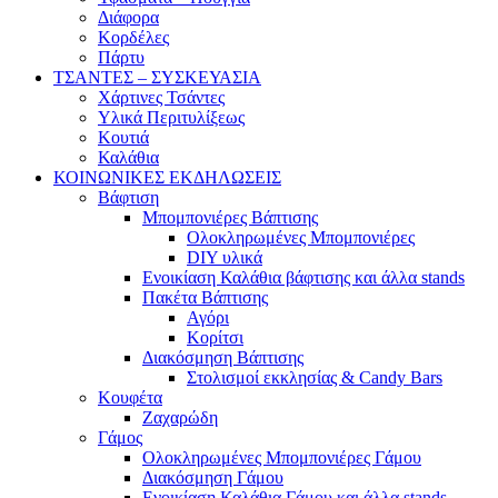
Διάφορα
Κορδέλες
Πάρτυ
ΤΣΑΝΤΕΣ – ΣΥΣΚΕΥΑΣΙΑ
Χάρτινες Τσάντες
Υλικά Περιτυλίξεως
Κουτιά
Καλάθια
ΚΟΙΝΩΝΙΚΕΣ ΕΚΔΗΛΩΣΕΙΣ
Βάφτιση
Μπομπονιέρες Βάπτισης
Ολοκληρωμένες Μπομπονιέρες
DIY υλικά
Ενοικίαση Καλάθια βάφτισης και άλλα stands
Πακέτα Βάπτισης
Αγόρι
Κορίτσι
Διακόσμηση Βάπτισης
Στολισμοί εκκλησίας & Candy Bars
Κουφέτα
Ζαχαρώδη
Γάμος
Ολοκληρωμένες Μπομπονιέρες Γάμου
Διακόσμηση Γάμου
Ενοικίαση Καλάθια Γάμου και άλλα stands