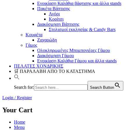
Ενοικίαση Καλάθια βάφτισης και άλλα stands
Πακέτα Βάπτισης
Αγόρι
Κορίτσι
Διακόσμηση Βάπτισης
Στολισμοί εκκλησίας & Candy Bars
Κουφέτα
Ζαχαρώδη
Γάμος
Ολοκληρωμένες Μπομπονιέρες Γάμου
Διακόσμηση Γάμου
Ενοικίαση Καλάθια Γάμου και άλλα stands
ΠΕΛΑΤΕΣ ΧΟΝΔΡΙΚΗΣ
🛒 ΠΑΡΑΛΑΒΗ ΑΠΟ ΤΟ ΚΑΤΑΣΤΗΜΑ
Search for:
Search Button
Login / Register
Your Cart
Home
Menu