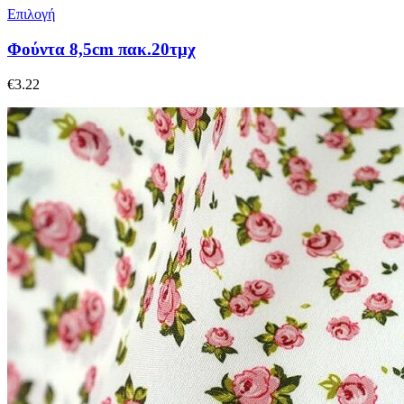
Επιλογή
Φούντα 8,5cm πακ.20τμχ
€
3.22