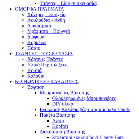
Τσάντες – Είδη συσκευασίας
ΟΜΟΡΦΑ ΠΡΑΓΜΑΤΑ
Χάντρες – Στοιχεία
Λουλούδια – Άνθη
Διακόσμηση
Υφάσματα – Πουγγιά
Διάφορα
Κορδέλες
Πάρτυ
ΤΣΑΝΤΕΣ – ΣΥΣΚΕΥΑΣΙΑ
Χάρτινες Τσάντες
Υλικά Περιτυλίξεως
Κουτιά
Καλάθια
ΚΟΙΝΩΝΙΚΕΣ ΕΚΔΗΛΩΣΕΙΣ
Βάφτιση
Μπομπονιέρες Βάπτισης
Ολοκληρωμένες Μπομπονιέρες
DIY υλικά
Ενοικίαση Καλάθια βάφτισης και άλλα stands
Πακέτα Βάπτισης
Αγόρι
Κορίτσι
Διακόσμηση Βάπτισης
Στολισμοί εκκλησίας & Candy Bars