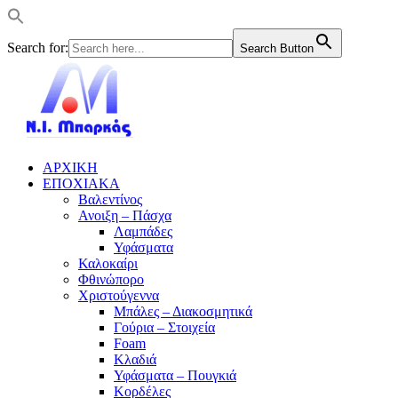
Search for:
Search Button
ΑΡΧΙΚΗ
ΕΠΟΧΙΑΚΑ
Βαλεντίνος
Ανοιξη – Πάσχα
Λαμπάδες
Υφάσματα
Καλοκαίρι
Φθινώπορο
Χριστούγεννα
Μπάλες – Διακοσμητικά
Γούρια – Στοιχεία
Foam
Κλαδιά
Υφάσματα – Πουγκιά
Κορδέλες