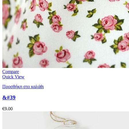
Compare
Quick View
Προσθήκη στο καλάθι
&#39
€
9.00