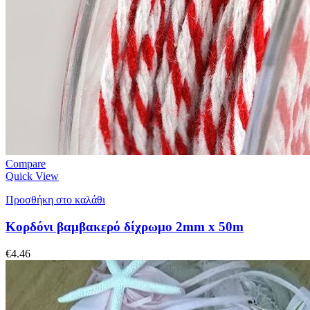
Compare
Quick View
Προσθήκη στο καλάθι
Κορδόνι βαμβακερό δίχρωμο 2mm x 50m
€
4.46