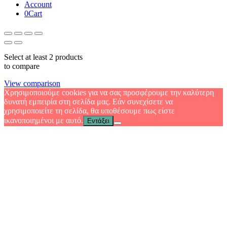
Account
0
Cart
Select at least 2 products
to compare
View comparison
Χρησιμοποιούμε cookies για να σας προσφέρουμε την καλύτερη
δυνατή εμπειρία στη σελίδα μας. Εάν συνεχίσετε να
χρησιμοποιείτε τη σελίδα, θα υποθέσουμε πως είστε
ικανοποιημένοι με αυτό.
Εντάξει