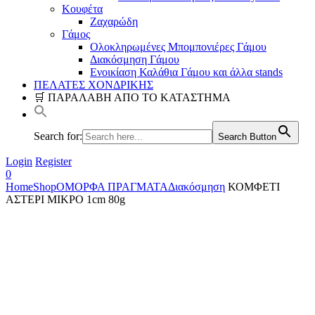
Κουφέτα
Ζαχαρώδη
Γάμος
Ολοκληρωμένες Μπομπονιέρες Γάμου
Διακόσμηση Γάμου
Ενοικίαση Καλάθια Γάμου και άλλα stands
ΠΕΛΑΤΕΣ ΧΟΝΔΡΙΚΗΣ
🛒 ΠΑΡΑΛΑΒΗ ΑΠΟ ΤΟ ΚΑΤΑΣΤΗΜΑ
Search for:
Search Button
Login
Register
0
Home
Shop
ΟΜΟΡΦΑ ΠΡΑΓΜΑΤΑ
Διακόσμηση
ΚΟΜΦΕΤΙ
ΑΣΤΕΡΙ ΜΙΚΡΟ 1cm 80g