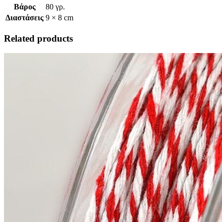
Βάρος
80 γρ.
Διαστάσεις
9 × 8 cm
Related products