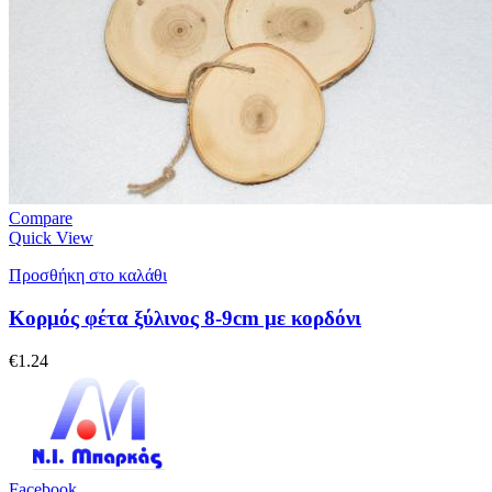
Compare
Quick View
Προσθήκη στο καλάθι
Κορμός φέτα ξύλινος 8-9cm με κορδόνι
€
1.24
Facebook