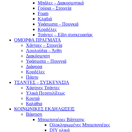
Μπάλες – Διακοσμητικά
Γούρια – Στοιχεία
Foam
Κλαδιά
Υφάσματα – Πουγκιά
Κορδέλες
Τσάντες – Είδη συσκευασίας
ΟΜΟΡΦΑ ΠΡΑΓΜΑΤΑ
Χάντρες – Στοιχεία
Λουλούδια – Άνθη
Διακόσμηση
Υφάσματα – Πουγγιά
Διάφορα
Κορδέλες
Πάρτυ
ΤΣΑΝΤΕΣ – ΣΥΣΚΕΥΑΣΙΑ
Χάρτινες Τσάντες
Υλικά Περιτυλίξεως
Κουτιά
Καλάθια
ΚΟΙΝΩΝΙΚΕΣ ΕΚΔΗΛΩΣΕΙΣ
Βάφτιση
Μπομπονιέρες Βάπτισης
Ολοκληρωμένες Μπομπονιέρες
DIY υλικά