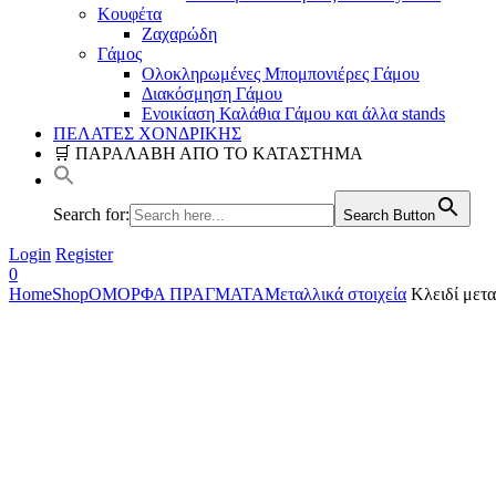
Κουφέτα
Ζαχαρώδη
Γάμος
Ολοκληρωμένες Μπομπονιέρες Γάμου
Διακόσμηση Γάμου
Ενοικίαση Καλάθια Γάμου και άλλα stands
ΠΕΛΑΤΕΣ ΧΟΝΔΡΙΚΗΣ
🛒 ΠΑΡΑΛΑΒΗ ΑΠΟ ΤΟ ΚΑΤΑΣΤΗΜΑ
Search for:
Search Button
Login
Register
0
Home
Shop
ΟΜΟΡΦΑ ΠΡΑΓΜΑΤΑ
Μεταλλικά στοιχεία
Κλειδί μετα