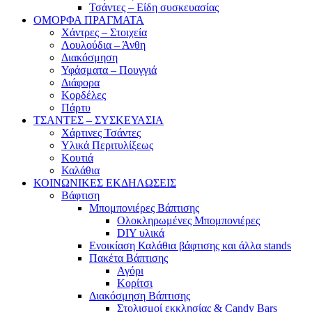
Τσάντες – Είδη συσκευασίας
ΟΜΟΡΦΑ ΠΡΑΓΜΑΤΑ
Χάντρες – Στοιχεία
Λουλούδια – Άνθη
Διακόσμηση
Υφάσματα – Πουγγιά
Διάφορα
Κορδέλες
Πάρτυ
ΤΣΑΝΤΕΣ – ΣΥΣΚΕΥΑΣΙΑ
Χάρτινες Τσάντες
Υλικά Περιτυλίξεως
Κουτιά
Καλάθια
ΚΟΙΝΩΝΙΚΕΣ ΕΚΔΗΛΩΣΕΙΣ
Βάφτιση
Μπομπονιέρες Βάπτισης
Ολοκληρωμένες Μπομπονιέρες
DIY υλικά
Ενοικίαση Καλάθια βάφτισης και άλλα stands
Πακέτα Βάπτισης
Αγόρι
Κορίτσι
Διακόσμηση Βάπτισης
Στολισμοί εκκλησίας & Candy Bars