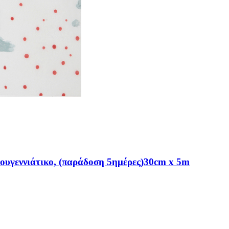
ουγεννιάτικο, (παράδοση 5ημέρες)30cm x 5m