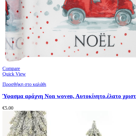
Compare
Quick View
Προσθήκη στο καλάθι
Ύφασμα αράχνη Non woven, Aυτοκίνητο.έλατο χριστ
€
5.00