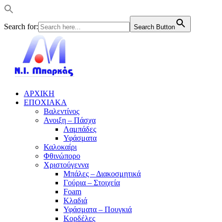
Search for:
Search Button
ΑΡΧΙΚΗ
ΕΠΟΧΙΑΚΑ
Βαλεντίνος
Ανοιξη – Πάσχα
Λαμπάδες
Υφάσματα
Καλοκαίρι
Φθινώπορο
Χριστούγεννα
Μπάλες – Διακοσμητικά
Γούρια – Στοιχεία
Foam
Κλαδιά
Υφάσματα – Πουγκιά
Κορδέλες