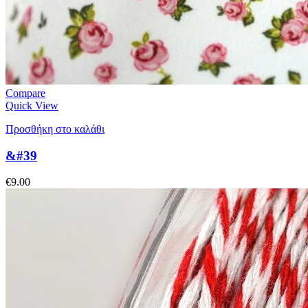
Compare
Quick View
Προσθήκη στο καλάθι
&#39
€
9.00