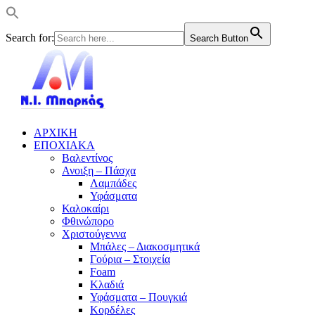
Search for:
Search Button
ΑΡΧΙΚΗ
ΕΠΟΧΙΑΚΑ
Βαλεντίνος
Ανοιξη – Πάσχα
Λαμπάδες
Υφάσματα
Καλοκαίρι
Φθινώπορο
Χριστούγεννα
Μπάλες – Διακοσμητικά
Γούρια – Στοιχεία
Foam
Κλαδιά
Υφάσματα – Πουγκιά
Κορδέλες