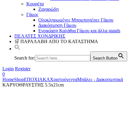
Κουφέτα
Ζαχαρώδη
Γάμος
Ολοκληρωμένες Μπομπονιέρες Γάμου
Διακόσμηση Γάμου
Ενοικίαση Καλάθια Γάμου και άλλα stands
ΠΕΛΑΤΕΣ ΧΟΝΔΡΙΚΗΣ
🛒 ΠΑΡΑΛΑΒΗ ΑΠΟ ΤΟ ΚΑΤΑΣΤΗΜΑ
Search for:
Search Button
Login
Register
0
Home
Shop
ΕΠΟΧΙΑΚΑ
Χριστούγεννα
Μπάλες - Διακοσμητικά
ΚΑΡΥΟΘΡΑΥΣΤΗΣ 5.5x21cm