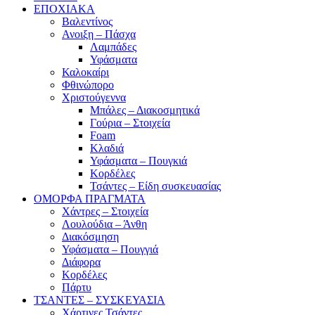
ΕΠΟΧΙΑΚΑ
Βαλεντίνος
Ανοιξη – Πάσχα
Λαμπάδες
Υφάσματα
Καλοκαίρι
Φθινώπορο
Χριστούγεννα
Μπάλες – Διακοσμητικά
Γούρια – Στοιχεία
Foam
Κλαδιά
Υφάσματα – Πουγκιά
Κορδέλες
Τσάντες – Είδη συσκευασίας
ΟΜΟΡΦΑ ΠΡΑΓΜΑΤΑ
Χάντρες – Στοιχεία
Λουλούδια – Άνθη
Διακόσμηση
Υφάσματα – Πουγγιά
Διάφορα
Κορδέλες
Πάρτυ
ΤΣΑΝΤΕΣ – ΣΥΣΚΕΥΑΣΙΑ
Χάρτινες Τσάντες