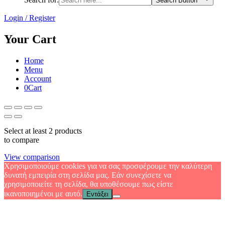
Search Button
Login / Register
Your Cart
Home
Menu
Account
0
Cart
Select at least 2 products
to compare
View comparison
Χρησιμοποιούμε cookies για να σας προσφέρουμε την καλύτερη
δυνατή εμπειρία στη σελίδα μας. Εάν συνεχίσετε να
χρησιμοποιείτε τη σελίδα, θα υποθέσουμε πως είστε
ικανοποιημένοι με αυτό.
Εντάξει