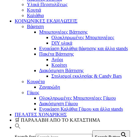
Υλικά Περιτυλίξεως
Κουτιά
Καλάθια
ΚΟΙΝΩΝΙΚΕΣ ΕΚΔΗΛΩΣΕΙΣ
Βάφτιση
Μπομπονιέρες Βάπτισης
Ολοκληρωμένες Μπομπονιέρες
DIY υλικά
Ενοικίαση Καλάθια βάφτισης και άλλα stands
Πακέτα Βάπτισης
Αγόρι
Κορίτσι
Διακόσμηση Βάπτισης
Στολισμοί εκκλησίας & Candy Bars
Κουφέτα
Ζαχαρώδη
Γάμος
Ολοκληρωμένες Μπομπονιέρες Γάμου
Διακόσμηση Γάμου
Ενοικίαση Καλάθια Γάμου και άλλα stands
ΠΕΛΑΤΕΣ ΧΟΝΔΡΙΚΗΣ
🛒 ΠΑΡΑΛΑΒΗ ΑΠΟ ΤΟ ΚΑΤΑΣΤΗΜΑ
Search for: