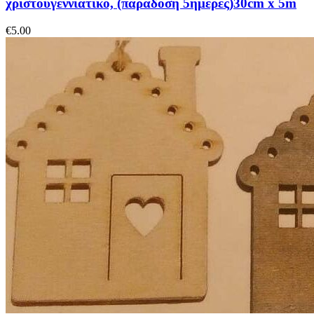
χριστουγεννιάτικο, (παράδοση 5ημέρες)30cm x 5m
€
5.00