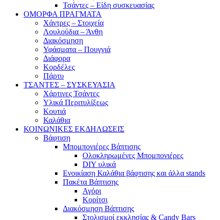
Τσάντες – Είδη συσκευασίας
ΟΜΟΡΦΑ ΠΡΑΓΜΑΤΑ
Χάντρες – Στοιχεία
Λουλούδια – Άνθη
Διακόσμηση
Υφάσματα – Πουγγιά
Διάφορα
Κορδέλες
Πάρτυ
ΤΣΑΝΤΕΣ – ΣΥΣΚΕΥΑΣΙΑ
Χάρτινες Τσάντες
Υλικά Περιτυλίξεως
Κουτιά
Καλάθια
ΚΟΙΝΩΝΙΚΕΣ ΕΚΔΗΛΩΣΕΙΣ
Βάφτιση
Μπομπονιέρες Βάπτισης
Ολοκληρωμένες Μπομπονιέρες
DIY υλικά
Ενοικίαση Καλάθια βάφτισης και άλλα stands
Πακέτα Βάπτισης
Αγόρι
Κορίτσι
Διακόσμηση Βάπτισης
Στολισμοί εκκλησίας & Candy Bars