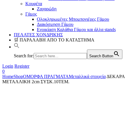
Κουφέτα
Ζαχαρώδη
Γάμος
Ολοκληρωμένες Μπομπονιέρες Γάμου
Διακόσμηση Γάμου
Ενοικίαση Καλάθια Γάμου και άλλα stands
ΠΕΛΑΤΕΣ ΧΟΝΔΡΙΚΗΣ
🛒 ΠΑΡΑΛΑΒΗ ΑΠΟ ΤΟ ΚΑΤΑΣΤΗΜΑ
Search for:
Search Button
Login
Register
0
Home
Shop
ΟΜΟΡΦΑ ΠΡΑΓΜΑΤΑ
Μεταλλικά στοιχεία
ΔΕΚΑΡΑ
ΜΕΤΑΛΛΙΚΗ 2cm ΣΥΣΚ.10ΤΕΜ.