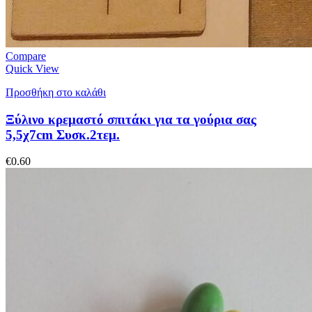
Compare
Quick View
Προσθήκη στο καλάθι
Ξύλινο κρεμαστό σπιτάκι για τα γούρια σας
5,5χ7cm Συσκ.2τεμ.
€
0.60