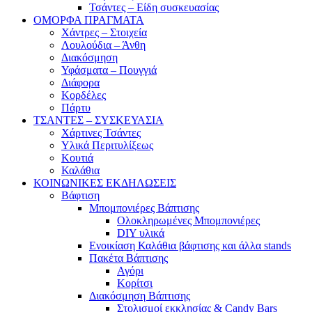
Τσάντες – Είδη συσκευασίας
ΟΜΟΡΦΑ ΠΡΑΓΜΑΤΑ
Χάντρες – Στοιχεία
Λουλούδια – Άνθη
Διακόσμηση
Υφάσματα – Πουγγιά
Διάφορα
Κορδέλες
Πάρτυ
ΤΣΑΝΤΕΣ – ΣΥΣΚΕΥΑΣΙΑ
Χάρτινες Τσάντες
Υλικά Περιτυλίξεως
Κουτιά
Καλάθια
ΚΟΙΝΩΝΙΚΕΣ ΕΚΔΗΛΩΣΕΙΣ
Βάφτιση
Μπομπονιέρες Βάπτισης
Ολοκληρωμένες Μπομπονιέρες
DIY υλικά
Ενοικίαση Καλάθια βάφτισης και άλλα stands
Πακέτα Βάπτισης
Αγόρι
Κορίτσι
Διακόσμηση Βάπτισης
Στολισμοί εκκλησίας & Candy Bars