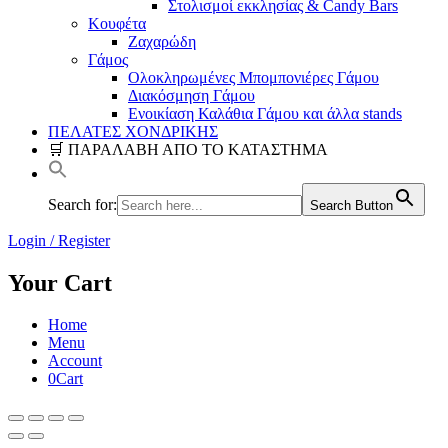
Στολισμοί εκκλησίας & Candy Bars
Κουφέτα
Ζαχαρώδη
Γάμος
Ολοκληρωμένες Μπομπονιέρες Γάμου
Διακόσμηση Γάμου
Ενοικίαση Καλάθια Γάμου και άλλα stands
ΠΕΛΑΤΕΣ ΧΟΝΔΡΙΚΗΣ
🛒 ΠΑΡΑΛΑΒΗ ΑΠΟ ΤΟ ΚΑΤΑΣΤΗΜΑ
Search for:
Search Button
Login / Register
Your Cart
Home
Menu
Account
0
Cart