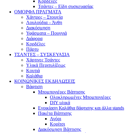
Κορδέλες
Τσάντες – Είδη συσκευασίας
ΟΜΟΡΦΑ ΠΡΑΓΜΑΤΑ
Χάντρες – Στοιχεία
Λουλούδια – Άνθη
Διακόσμηση
Υφάσματα – Πουγγιά
Διάφορα
Κορδέλες
Πάρτυ
ΤΣΑΝΤΕΣ – ΣΥΣΚΕΥΑΣΙΑ
Χάρτινες Τσάντες
Υλικά Περιτυλίξεως
Κουτιά
Καλάθια
ΚΟΙΝΩΝΙΚΕΣ ΕΚΔΗΛΩΣΕΙΣ
Βάφτιση
Μπομπονιέρες Βάπτισης
Ολοκληρωμένες Μπομπονιέρες
DIY υλικά
Ενοικίαση Καλάθια βάφτισης και άλλα stands
Πακέτα Βάπτισης
Αγόρι
Κορίτσι
Διακόσμηση Βάπτισης