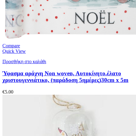
Compare
Quick View
Προσθήκη στο καλάθι
Ύφασμα αράχνη Non woven, Aυτοκίνητο.έλατο
χριστουγεννιάτικο, (παράδοση 5ημέρες)30cm x 5m
€
5.00