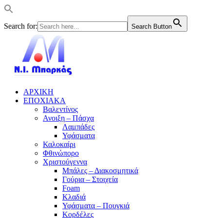
Search for:
Search Button
ΑΡΧΙΚΗ
ΕΠΟΧΙΑΚΑ
Βαλεντίνος
Ανοιξη – Πάσχα
Λαμπάδες
Υφάσματα
Καλοκαίρι
Φθινώπορο
Χριστούγεννα
Μπάλες – Διακοσμητικά
Γούρια – Στοιχεία
Foam
Κλαδιά
Υφάσματα – Πουγκιά
Κορδέλες