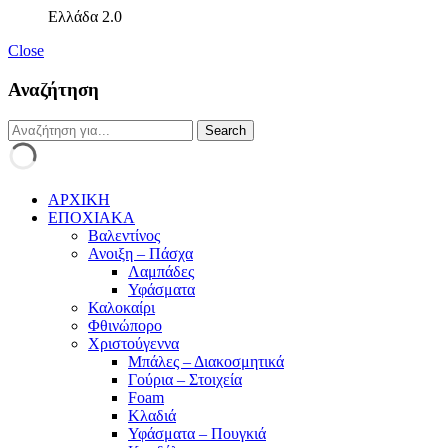
Ελλάδα 2.0
Close
Αναζήτηση
ΑΡΧΙΚΗ
ΕΠΟΧΙΑΚΑ
Βαλεντίνος
Ανοιξη – Πάσχα
Λαμπάδες
Υφάσματα
Καλοκαίρι
Φθινώπορο
Χριστούγεννα
Μπάλες – Διακοσμητικά
Γούρια – Στοιχεία
Foam
Κλαδιά
Υφάσματα – Πουγκιά