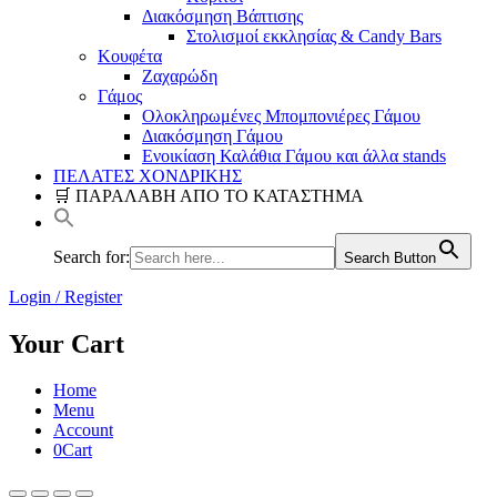
Διακόσμηση Βάπτισης
Στολισμοί εκκλησίας & Candy Bars
Κουφέτα
Ζαχαρώδη
Γάμος
Ολοκληρωμένες Μπομπονιέρες Γάμου
Διακόσμηση Γάμου
Ενοικίαση Καλάθια Γάμου και άλλα stands
ΠΕΛΑΤΕΣ ΧΟΝΔΡΙΚΗΣ
🛒 ΠΑΡΑΛΑΒΗ ΑΠΟ ΤΟ ΚΑΤΑΣΤΗΜΑ
Search for:
Search Button
Login / Register
Your Cart
Home
Menu
Account
0
Cart