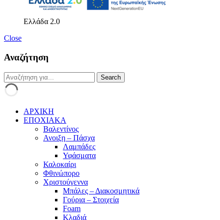
Ελλάδα 2.0
Close
Αναζήτηση
ΑΡΧΙΚΗ
ΕΠΟΧΙΑΚΑ
Βαλεντίνος
Ανοιξη – Πάσχα
Λαμπάδες
Υφάσματα
Καλοκαίρι
Φθινώπορο
Χριστούγεννα
Μπάλες – Διακοσμητικά
Γούρια – Στοιχεία
Foam
Κλαδιά