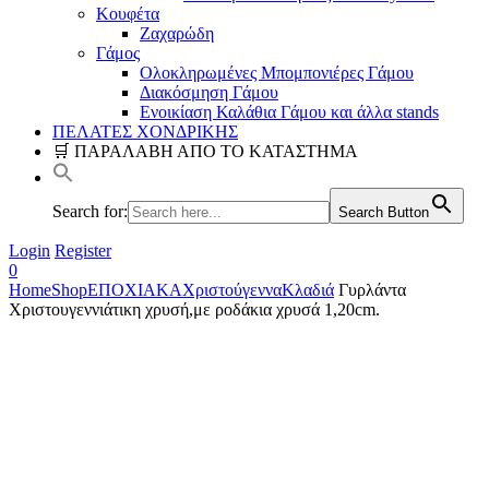
Κουφέτα
Ζαχαρώδη
Γάμος
Ολοκληρωμένες Μπομπονιέρες Γάμου
Διακόσμηση Γάμου
Ενοικίαση Καλάθια Γάμου και άλλα stands
ΠΕΛΑΤΕΣ ΧΟΝΔΡΙΚΗΣ
🛒 ΠΑΡΑΛΑΒΗ ΑΠΟ ΤΟ ΚΑΤΑΣΤΗΜΑ
Search for:
Search Button
Login
Register
0
Home
Shop
ΕΠΟΧΙΑΚΑ
Χριστούγεννα
Κλαδιά
Γυρλάντα
Χριστουγεννιάτικη χρυσή,με ροδάκια χρυσά 1,20cm.