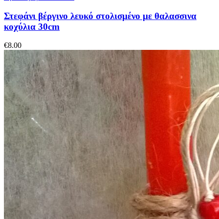
Στεφάνι βέργινο λευκό στολισμένο με θαλασσινα
κοχύλια 30cm
€
8.00