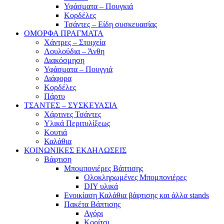
Υφάσματα – Πουγκιά
Κορδέλες
Τσάντες – Είδη συσκευασίας
ΟΜΟΡΦΑ ΠΡΑΓΜΑΤΑ
Χάντρες – Στοιχεία
Λουλούδια – Άνθη
Διακόσμηση
Υφάσματα – Πουγγιά
Διάφορα
Κορδέλες
Πάρτυ
ΤΣΑΝΤΕΣ – ΣΥΣΚΕΥΑΣΙΑ
Χάρτινες Τσάντες
Υλικά Περιτυλίξεως
Κουτιά
Καλάθια
ΚΟΙΝΩΝΙΚΕΣ ΕΚΔΗΛΩΣΕΙΣ
Βάφτιση
Μπομπονιέρες Βάπτισης
Ολοκληρωμένες Μπομπονιέρες
DIY υλικά
Ενοικίαση Καλάθια βάφτισης και άλλα stands
Πακέτα Βάπτισης
Αγόρι
Κορίτσι