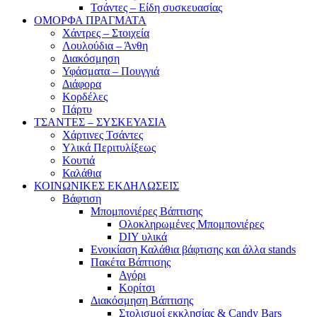
Τσάντες – Είδη συσκευασίας
ΟΜΟΡΦΑ ΠΡΑΓΜΑΤΑ
Χάντρες – Στοιχεία
Λουλούδια – Άνθη
Διακόσμηση
Υφάσματα – Πουγγιά
Διάφορα
Κορδέλες
Πάρτυ
ΤΣΑΝΤΕΣ – ΣΥΣΚΕΥΑΣΙΑ
Χάρτινες Τσάντες
Υλικά Περιτυλίξεως
Κουτιά
Καλάθια
ΚΟΙΝΩΝΙΚΕΣ ΕΚΔΗΛΩΣΕΙΣ
Βάφτιση
Μπομπονιέρες Βάπτισης
Ολοκληρωμένες Μπομπονιέρες
DIY υλικά
Ενοικίαση Καλάθια βάφτισης και άλλα stands
Πακέτα Βάπτισης
Αγόρι
Κορίτσι
Διακόσμηση Βάπτισης
Στολισμοί εκκλησίας & Candy Bars