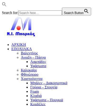
Search for:
Search Button
ΑΡΧΙΚΗ
ΕΠΟΧΙΑΚΑ
Βαλεντίνος
Ανοιξη – Πάσχα
Λαμπάδες
Υφάσματα
Καλοκαίρι
Φθινώπορο
Χριστούγεννα
Μπάλες – Διακοσμητικά
Γούρια – Στοιχεία
Foam
Κλαδιά
Υφάσματα – Πουγκιά
Κορδέλες