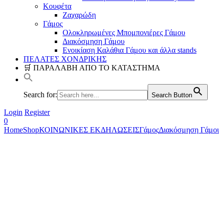
Κουφέτα
Ζαχαρώδη
Γάμος
Ολοκληρωμένες Μπομπονιέρες Γάμου
Διακόσμηση Γάμου
Ενοικίαση Καλάθια Γάμου και άλλα stands
ΠΕΛΑΤΕΣ ΧΟΝΔΡΙΚΗΣ
🛒 ΠΑΡΑΛΑΒΗ ΑΠΟ ΤΟ ΚΑΤΑΣΤΗΜΑ
Search for:
Search Button
Login
Register
0
Home
Shop
ΚΟΙΝΩΝΙΚΕΣ ΕΚΔΗΛΩΣΕΙΣ
Γάμος
Διακόσμηση Γάμο