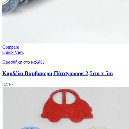
Compare
Quick View
Προσθήκη στο καλάθι
Κορδέλα Βαμβακερή Πάτσγουορκ 2,5cm x 5m
€
2.10