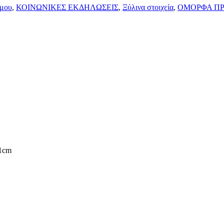
άμου
,
ΚΟΙΝΩΝΙΚΕΣ ΕΚΔΗΛΩΣΕΙΣ
,
Ξύλινα στοιχεία
,
ΟΜΟΡΦΑ Π
1cm