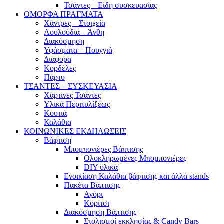
Τσάντες – Είδη συσκευασίας
ΟΜΟΡΦΑ ΠΡΑΓΜΑΤΑ
Χάντρες – Στοιχεία
Λουλούδια – Άνθη
Διακόσμηση
Υφάσματα – Πουγγιά
Διάφορα
Κορδέλες
Πάρτυ
ΤΣΑΝΤΕΣ – ΣΥΣΚΕΥΑΣΙΑ
Χάρτινες Τσάντες
Υλικά Περιτυλίξεως
Κουτιά
Καλάθια
ΚΟΙΝΩΝΙΚΕΣ ΕΚΔΗΛΩΣΕΙΣ
Βάφτιση
Μπομπονιέρες Βάπτισης
Ολοκληρωμένες Μπομπονιέρες
DIY υλικά
Ενοικίαση Καλάθια βάφτισης και άλλα stands
Πακέτα Βάπτισης
Αγόρι
Κορίτσι
Διακόσμηση Βάπτισης
Στολισμοί εκκλησίας & Candy Bars