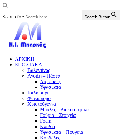
Search for:
Search Button
ΑΡΧΙΚΗ
ΕΠΟΧΙΑΚΑ
Βαλεντίνος
Ανοιξη – Πάσχα
Λαμπάδες
Υφάσματα
Καλοκαίρι
Φθινώπορο
Χριστούγεννα
Μπάλες – Διακοσμητικά
Γούρια – Στοιχεία
Foam
Κλαδιά
Υφάσματα – Πουγκιά
Κορδέλες