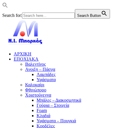
Search for:
Search Button
ΑΡΧΙΚΗ
ΕΠΟΧΙΑΚΑ
Βαλεντίνος
Ανοιξη – Πάσχα
Λαμπάδες
Υφάσματα
Καλοκαίρι
Φθινώπορο
Χριστούγεννα
Μπάλες – Διακοσμητικά
Γούρια – Στοιχεία
Foam
Κλαδιά
Υφάσματα – Πουγκιά
Κορδέλες