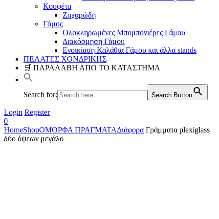
Κουφέτα
Ζαχαρώδη
Γάμος
Ολοκληρωμένες Μπομπονιέρες Γάμου
Διακόσμηση Γάμου
Ενοικίαση Καλάθια Γάμου και άλλα stands
ΠΕΛΑΤΕΣ ΧΟΝΔΡΙΚΗΣ
🛒 ΠΑΡΑΛΑΒΗ ΑΠΟ ΤΟ ΚΑΤΑΣΤΗΜΑ
Search for:
Search Button
Login
Register
0
Home
Shop
ΟΜΟΡΦΑ ΠΡΑΓΜΑΤΑ
Διάφορα
Γράμματα plexiglass
δύο όψεων μεγάλο