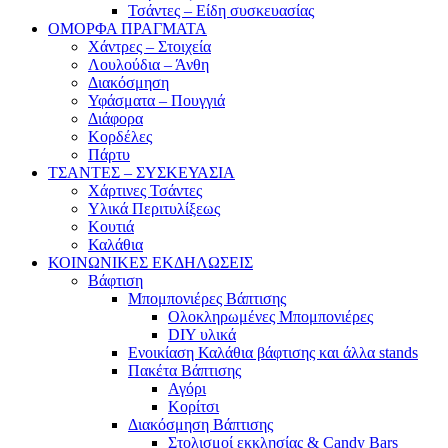
Τσάντες – Είδη συσκευασίας
ΟΜΟΡΦΑ ΠΡΑΓΜΑΤΑ
Χάντρες – Στοιχεία
Λουλούδια – Άνθη
Διακόσμηση
Υφάσματα – Πουγγιά
Διάφορα
Κορδέλες
Πάρτυ
ΤΣΑΝΤΕΣ – ΣΥΣΚΕΥΑΣΙΑ
Χάρτινες Τσάντες
Υλικά Περιτυλίξεως
Κουτιά
Καλάθια
ΚΟΙΝΩΝΙΚΕΣ ΕΚΔΗΛΩΣΕΙΣ
Βάφτιση
Μπομπονιέρες Βάπτισης
Ολοκληρωμένες Μπομπονιέρες
DIY υλικά
Ενοικίαση Καλάθια βάφτισης και άλλα stands
Πακέτα Βάπτισης
Αγόρι
Κορίτσι
Διακόσμηση Βάπτισης
Στολισμοί εκκλησίας & Candy Bars