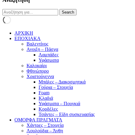
ΑΡΧΙΚΗ
ΕΠΟΧΙΑΚΑ
Βαλεντίνος
Ανοιξη – Πάσχα
Λαμπάδες
Υφάσματα
Καλοκαίρι
Φθινώπορο
Χριστούγεννα
Μπάλες – Διακοσμητικά
Γούρια – Στοιχεία
Foam
Κλαδιά
Υφάσματα – Πουγκιά
Κορδέλες
Τσάντες – Είδη συσκευασίας
ΟΜΟΡΦΑ ΠΡΑΓΜΑΤΑ
Χάντρες – Στοιχεία
Λουλούδια – Άνθη