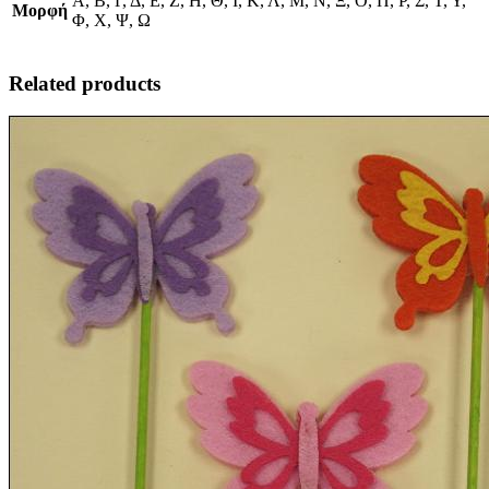
Α, Β, Γ, Δ, Ε, Ζ, Η, Θ, Ι, Κ, Λ, Μ, Ν, Ξ, Ο, Π, Ρ, Σ, Τ, Υ,
Μορφή
Φ, Χ, Ψ, Ω
Related products