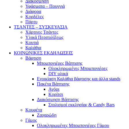
Διακόσμηση
Υφάσματα – Πουγγιά
Διάφορα
Κορδέλες
Πάρτυ
ΤΣΑΝΤΕΣ – ΣΥΣΚΕΥΑΣΙΑ
Χάρτινες Τσάντες
Υλικά Περιτυλίξεως
Κουτιά
Καλάθια
ΚΟΙΝΩΝΙΚΕΣ ΕΚΔΗΛΩΣΕΙΣ
Βάφτιση
Μπομπονιέρες Βάπτισης
Ολοκληρωμένες Μπομπονιέρες
DIY υλικά
Ενοικίαση Καλάθια βάφτισης και άλλα stands
Πακέτα Βάπτισης
Αγόρι
Κορίτσι
Διακόσμηση Βάπτισης
Στολισμοί εκκλησίας & Candy Bars
Κουφέτα
Ζαχαρώδη
Γάμος
Ολοκληρωμένες Μπομπονιέρες Γάμου