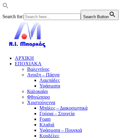
Search for:
Search Button
ΑΡΧΙΚΗ
ΕΠΟΧΙΑΚΑ
Βαλεντίνος
Ανοιξη – Πάσχα
Λαμπάδες
Υφάσματα
Καλοκαίρι
Φθινώπορο
Χριστούγεννα
Μπάλες – Διακοσμητικά
Γούρια – Στοιχεία
Foam
Κλαδιά
Υφάσματα – Πουγκιά
Κορδέλες