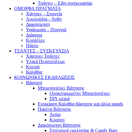
Τσάντες – Είδη συσκευασίας
ΟΜΟΡΦΑ ΠΡΑΓΜΑΤΑ
Χάντρες – Στοιχεία
Λουλούδια – Άνθη
Διακόσμηση
Υφάσματα – Πουγγιά
Διάφορα
Κορδέλες
Πάρτυ
ΤΣΑΝΤΕΣ – ΣΥΣΚΕΥΑΣΙΑ
Χάρτινες Τσάντες
Υλικά Περιτυλίξεως
Κουτιά
Καλάθια
ΚΟΙΝΩΝΙΚΕΣ ΕΚΔΗΛΩΣΕΙΣ
Βάφτιση
Μπομπονιέρες Βάπτισης
Ολοκληρωμένες Μπομπονιέρες
DIY υλικά
Ενοικίαση Καλάθια βάφτισης και άλλα stands
Πακέτα Βάπτισης
Αγόρι
Κορίτσι
Διακόσμηση Βάπτισης
Στολισμοί εκκλησίας & Candy Bars