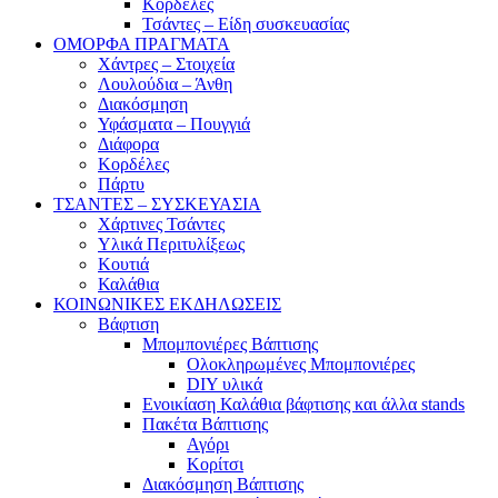
Κορδέλες
Τσάντες – Είδη συσκευασίας
ΟΜΟΡΦΑ ΠΡΑΓΜΑΤΑ
Χάντρες – Στοιχεία
Λουλούδια – Άνθη
Διακόσμηση
Υφάσματα – Πουγγιά
Διάφορα
Κορδέλες
Πάρτυ
ΤΣΑΝΤΕΣ – ΣΥΣΚΕΥΑΣΙΑ
Χάρτινες Τσάντες
Υλικά Περιτυλίξεως
Κουτιά
Καλάθια
ΚΟΙΝΩΝΙΚΕΣ ΕΚΔΗΛΩΣΕΙΣ
Βάφτιση
Μπομπονιέρες Βάπτισης
Ολοκληρωμένες Μπομπονιέρες
DIY υλικά
Ενοικίαση Καλάθια βάφτισης και άλλα stands
Πακέτα Βάπτισης
Αγόρι
Κορίτσι
Διακόσμηση Βάπτισης