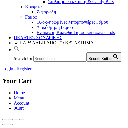
Στολισμοί εκκλησίας & Candy Bars
Κουφέτα
Ζαχαρώδη
Γάμος
Ολοκληρωμένες Μπομπονιέρες Γάμου
Διακόσμηση Γάμου
Ενοικίαση Καλάθια Γάμου και άλλα stands
ΠΕΛΑΤΕΣ ΧΟΝΔΡΙΚΗΣ
🛒 ΠΑΡΑΛΑΒΗ ΑΠΟ ΤΟ ΚΑΤΑΣΤΗΜΑ
Search for:
Search Button
Login / Register
Your Cart
Home
Menu
Account
0
Cart