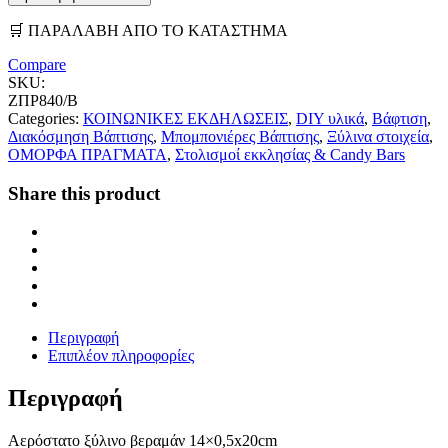
🛒 ΠΑΡΑΛΑΒΗ ΑΠΟ ΤΟ ΚΑΤΑΣΤΗΜΑ
Compare
SKU:
ΖΠΡ840/Β
Categories:
ΚΟΙΝΩΝΙΚΕΣ ΕΚΔΗΛΩΣΕΙΣ
,
DIY υλικά
,
Βάφτιση
,
Διακόσμηση Βάπτισης
,
Μπομπονιέρες Βάπτισης
,
Ξύλινα στοιχεία
,
ΟΜΟΡΦΑ ΠΡΑΓΜΑΤΑ
,
Στολισμοί εκκλησίας & Candy Bars
Share this product
Περιγραφή
Επιπλέον πληροφορίες
Περιγραφή
Αερόστατο ξύλινο βεραμάν 14×0,5x20cm