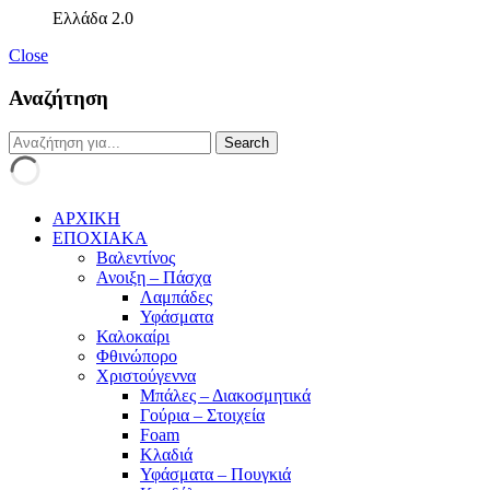
Ελλάδα 2.0
Close
Αναζήτηση
ΑΡΧΙΚΗ
ΕΠΟΧΙΑΚΑ
Βαλεντίνος
Ανοιξη – Πάσχα
Λαμπάδες
Υφάσματα
Καλοκαίρι
Φθινώπορο
Χριστούγεννα
Μπάλες – Διακοσμητικά
Γούρια – Στοιχεία
Foam
Κλαδιά
Υφάσματα – Πουγκιά