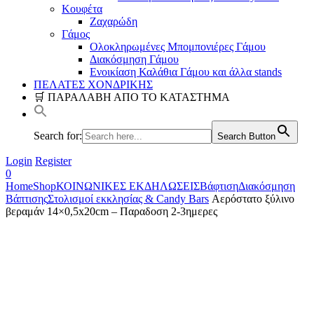
Κουφέτα
Ζαχαρώδη
Γάμος
Ολοκληρωμένες Μπομπονιέρες Γάμου
Διακόσμηση Γάμου
Ενοικίαση Καλάθια Γάμου και άλλα stands
ΠΕΛΑΤΕΣ ΧΟΝΔΡΙΚΗΣ
🛒 ΠΑΡΑΛΑΒΗ ΑΠΟ ΤΟ ΚΑΤΑΣΤΗΜΑ
Search for:
Search Button
Login
Register
0
Home
Shop
ΚΟΙΝΩΝΙΚΕΣ ΕΚΔΗΛΩΣΕΙΣ
Βάφτιση
Διακόσμηση
Βάπτισης
Στολισμοί εκκλησίας & Candy Bars
Αερόστατο ξύλινο
βεραμάν 14×0,5x20cm – Παραδοση 2-3ημερες