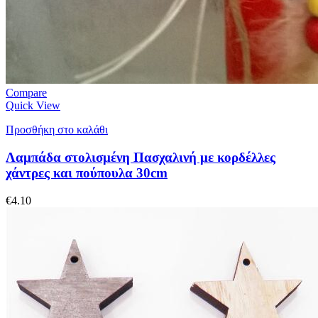
Compare
Quick View
Προσθήκη στο καλάθι
Λαμπάδα στολισμένη Πασχαλινή με κορδέλλες
χάντρες και πούπουλα 30cm
€
4.10