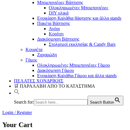
Μπομπονιέρες Βάπτισης
Ολοκληρωμένες Μπομπονιέρες
DIY υλικά
Ενοικίαση Καλάθια βάφτισης και άλλα stands
Πακέτα Βάπτισης
Αγόρι
Κορίτσι
Διακόσμηση Βάπτισης
Στολισμοί εκκλησίας & Candy Bars
Κουφέτα
Ζαχαρώδη
Γάμος
Ολοκληρωμένες Μπομπονιέρες Γάμου
Διακόσμηση Γάμου
Ενοικίαση Καλάθια Γάμου και άλλα stands
ΠΕΛΑΤΕΣ ΧΟΝΔΡΙΚΗΣ
🛒 ΠΑΡΑΛΑΒΗ ΑΠΟ ΤΟ ΚΑΤΑΣΤΗΜΑ
Search for:
Search Button
Login / Register
Your Cart