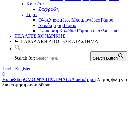
Κουφέτα
Ζαχαρώδη
Γάμος
Ολοκληρωμένες Μπομπονιέρες Γάμου
Διακόσμηση Γάμου
Ενοικίαση Καλάθια Γάμου και άλλα stands
ΠΕΛΑΤΕΣ ΧΟΝΔΡΙΚΗΣ
🛒 ΠΑΡΑΛΑΒΗ ΑΠΟ ΤΟ ΚΑΤΑΣΤΗΜΑ
Search for:
Search Button
Login
Register
0
Home
Shop
ΟΜΟΡΦΑ ΠΡΑΓΜΑΤΑ
Διακόσμηση
Άμμος ψιλή για
διακόσμηση συσκ.500gr