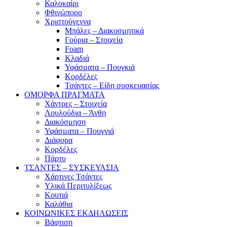
Καλοκαίρι
Φθινώπορο
Χριστούγεννα
Μπάλες – Διακοσμητικά
Γούρια – Στοιχεία
Foam
Κλαδιά
Υφάσματα – Πουγκιά
Κορδέλες
Τσάντες – Είδη συσκευασίας
ΟΜΟΡΦΑ ΠΡΑΓΜΑΤΑ
Χάντρες – Στοιχεία
Λουλούδια – Άνθη
Διακόσμηση
Υφάσματα – Πουγγιά
Διάφορα
Κορδέλες
Πάρτυ
ΤΣΑΝΤΕΣ – ΣΥΣΚΕΥΑΣΙΑ
Χάρτινες Τσάντες
Υλικά Περιτυλίξεως
Κουτιά
Καλάθια
ΚΟΙΝΩΝΙΚΕΣ ΕΚΔΗΛΩΣΕΙΣ
Βάφτιση