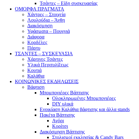
Τσάντες – Είδη συσκευασίας
ΟΜΟΡΦΑ ΠΡΑΓΜΑΤΑ
Χάντρες – Στοιχεία
Λουλούδια – Άνθη
Διακόσμηση
Υφάσματα – Πουγγιά
Διάφορα
Κορδέλες
Πάρτυ
ΤΣΑΝΤΕΣ – ΣΥΣΚΕΥΑΣΙΑ
Χάρτινες Τσάντες
Υλικά Περιτυλίξεως
Κουτιά
Καλάθια
ΚΟΙΝΩΝΙΚΕΣ ΕΚΔΗΛΩΣΕΙΣ
Βάφτιση
Μπομπονιέρες Βάπτισης
Ολοκληρωμένες Μπομπονιέρες
DIY υλικά
Ενοικίαση Καλάθια βάφτισης και άλλα stands
Πακέτα Βάπτισης
Αγόρι
Κορίτσι
Διακόσμηση Βάπτισης
Στολισμοί εκκλησίας & Candy Bars