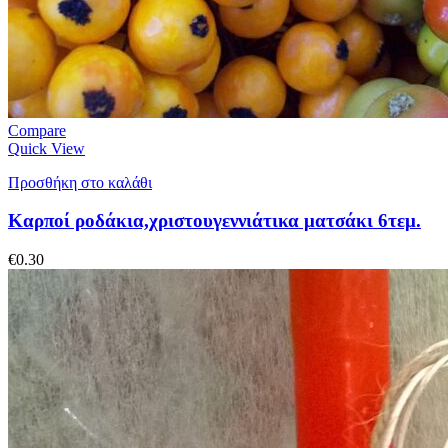
Compare
Quick View
Προσθήκη στο καλάθι
Καρποί ροδάκια,χριστουγεννιάτικα ματσάκι 6τεμ.
€
0.30