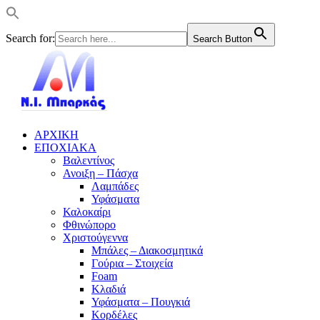
Search for:
Search Button
ΑΡΧΙΚΗ
ΕΠΟΧΙΑΚΑ
Βαλεντίνος
Ανοιξη – Πάσχα
Λαμπάδες
Υφάσματα
Καλοκαίρι
Φθινώπορο
Χριστούγεννα
Μπάλες – Διακοσμητικά
Γούρια – Στοιχεία
Foam
Κλαδιά
Υφάσματα – Πουγκιά
Κορδέλες