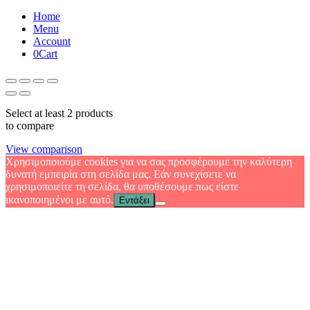
Home
Menu
Account
0
Cart
Select at least 2 products
to compare
View comparison
Χρησιμοποιούμε cookies για να σας προσφέρουμε την καλύτερη
δυνατή εμπειρία στη σελίδα μας. Εάν συνεχίσετε να
χρησιμοποιείτε τη σελίδα, θα υποθέσουμε πως είστε
ικανοποιημένοι με αυτό.
Εντάξει