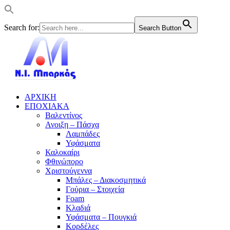
Search for:
Search Button
ΑΡΧΙΚΗ
ΕΠΟΧΙΑΚΑ
Βαλεντίνος
Ανοιξη – Πάσχα
Λαμπάδες
Υφάσματα
Καλοκαίρι
Φθινώπορο
Χριστούγεννα
Μπάλες – Διακοσμητικά
Γούρια – Στοιχεία
Foam
Κλαδιά
Υφάσματα – Πουγκιά
Κορδέλες