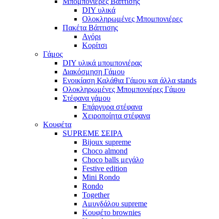
Μπομπονιέρες Βάπτισης
DIY υλικά
Ολοκληρωμένες Μπομπονιέρες
Πακέτα Βάπτισης
Αγόρι
Κορίτσι
Γάμος
DIY υλικά μπομπονιέρας
Διακόσμηση Γάμου
Ενοικίαση Καλάθια Γάμου και άλλα stands
Ολοκληρωμένες Μπομπονιέρες Γάμου
Στέφανα γάμου
Επάργυρα στέφανα
Χειροποίητα στέφανα
Κουφέτα
SUPREME ΣΕΙΡΑ
Bijoux supreme
Choco almond
Choco balls μεγάλο
Festive edition
Mini Rondo
Rondo
Together
Αμυγδάλου supreme
Κουφέτο brownies