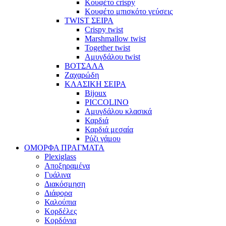
Κουφέτο crispy
Κουφέτο μπισκότο γεύσεις
TWIST ΣΕΙΡΑ
Crispy twist
Marshmallow twist
Together twist
Αμυγδάλου twist
ΒΟΤΣΑΛΑ
Ζαχαρώδη
ΚΛΑΣΙΚΗ ΣΕΙΡΑ
Bijoux
PICCOLINO
Αμυγδάλου κλασικά
Καρδιά
Καρδιά μεσαία
Ρύζι γάμου
ΟΜΟΡΦΑ ΠΡΑΓΜΑΤΑ
Plexiglass
Αποξηραμένα
Γυάλινα
Διακόσμηση
Διάφορα
Καλούπια
Κορδέλες
Κορδόνια