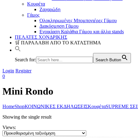
Κουφέτα
Ζαχαρώδη
Γάμος
Ολοκληρωμένες Μπομπονιέρες Γάμου
Διακόσμηση Γάμου
Ενοικίαση Καλάθια Γάμου και άλλα stands
ΠΕΛΑΤΕΣ ΧΟΝΔΡΙΚΗΣ
🛒 ΠΑΡΑΛΑΒΗ ΑΠΟ ΤΟ ΚΑΤΑΣΤΗΜΑ
Search for:
Search Button
Login
Register
0
Mini Rondo
Home
Shop
ΚΟΙΝΩΝΙΚΕΣ ΕΚΔΗΛΩΣΕΙΣ
Κουφέτα
SUPREME ΣΕΙ
Showing the single result
Views: