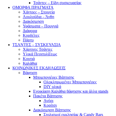
Τσάντες – Είδη συσκευασίας
ΟΜΟΡΦΑ ΠΡΑΓΜΑΤΑ
Χάντρες – Στοιχεία
Λουλούδια – Άνθη
Διακόσμηση
Υφάσματα – Πουγγιά
Διάφορα
Κορδέλες
Πάρτυ
ΤΣΑΝΤΕΣ – ΣΥΣΚΕΥΑΣΙΑ
Χάρτινες Τσάντες
Υλικά Περιτυλίξεως
Κουτιά
Καλάθια
ΚΟΙΝΩΝΙΚΕΣ ΕΚΔΗΛΩΣΕΙΣ
Βάφτιση
Μπομπονιέρες Βάπτισης
Ολοκληρωμένες Μπομπονιέρες
DIY υλικά
Ενοικίαση Καλάθια βάφτισης και άλλα stands
Πακέτα Βάπτισης
Αγόρι
Κορίτσι
Διακόσμηση Βάπτισης
Στολισμοί εκκλησίας & Candy Bars