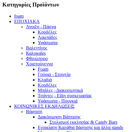
Κατηγορίες Προϊόντων
foam
ΕΠΟΧΙΑΚΑ
Ανοιξη - Πάσχα
Κορδέλες
Λαμπάδες
Υφάσματα
Βαλεντίνος
Καλοκαίρι
Φθινώπορο
Χριστούγεννα
Foam
Γούρια - Στοιχεία
Κλαδιά
Κορδέλες
Μπάλες - Διακοσμητικά
Τσάντες - Είδη συσκευασίας
Υφάσματα - Πουγκιά
ΚΟΙΝΩΝΙΚΕΣ ΕΚΔΗΛΩΣΕΙΣ
Βάφτιση
Διακόσμηση Βάπτισης
Στολισμοί εκκλησίας & Candy Bars
Ενοικίαση Καλάθια βάφτισης και άλλα stands