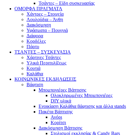
Τσάντες – Είδη συσκευασίας
ΟΜΟΡΦΑ ΠΡΑΓΜΑΤΑ
Χάντρες – Στοιχεία
Λουλούδια – Άνθη
Διακόσμηση
Υφάσματα – Πουγγιά
Διάφορα
Κορδέλες
Πάρτυ
ΤΣΑΝΤΕΣ – ΣΥΣΚΕΥΑΣΙΑ
Χάρτινες Τσάντες
Υλικά Περιτυλίξεως
Κουτιά
Καλάθια
ΚΟΙΝΩΝΙΚΕΣ ΕΚΔΗΛΩΣΕΙΣ
Βάφτιση
Μπομπονιέρες Βάπτισης
Ολοκληρωμένες Μπομπονιέρες
DIY υλικά
Ενοικίαση Καλάθια βάφτισης και άλλα stands
Πακέτα Βάπτισης
Αγόρι
Κορίτσι
Διακόσμηση Βάπτισης
Στολισμοί εκκλησίας & Candy Bars