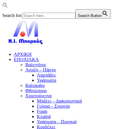
Search for:
Search Button
ΑΡΧΙΚΗ
ΕΠΟΧΙΑΚΑ
Βαλεντίνος
Ανοιξη – Πάσχα
Λαμπάδες
Υφάσματα
Καλοκαίρι
Φθινώπορο
Χριστούγεννα
Μπάλες – Διακοσμητικά
Γούρια – Στοιχεία
Foam
Κλαδιά
Υφάσματα – Πουγκιά
Κορδέλες