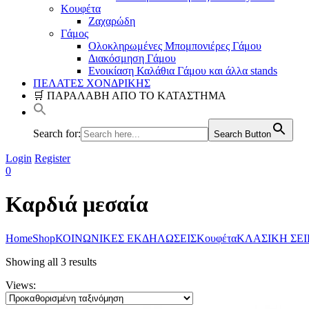
Κουφέτα
Ζαχαρώδη
Γάμος
Ολοκληρωμένες Μπομπονιέρες Γάμου
Διακόσμηση Γάμου
Ενοικίαση Καλάθια Γάμου και άλλα stands
ΠΕΛΑΤΕΣ ΧΟΝΔΡΙΚΗΣ
🛒 ΠΑΡΑΛΑΒΗ ΑΠΟ ΤΟ ΚΑΤΑΣΤΗΜΑ
Search for:
Search Button
Login
Register
0
Καρδιά μεσαία
Home
Shop
ΚΟΙΝΩΝΙΚΕΣ ΕΚΔΗΛΩΣΕΙΣ
Κουφέτα
ΚΛΑΣΙΚΗ ΣΕΙ
Showing all 3 results
Views: