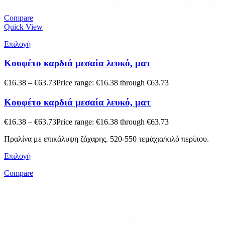
Compare
Quick View
Επιλογή
Κουφέτο καρδιά μεσαία λευκό, ματ
€
16.38
–
€
63.73
Price range: €16.38 through €63.73
Κουφέτο καρδιά μεσαία λευκό, ματ
€
16.38
–
€
63.73
Price range: €16.38 through €63.73
Πραλίνα με επικάλυψη ζάχαρης. 520-550 τεμάχια/κιλό περίπου.
Επιλογή
Compare